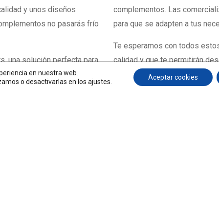
calidad y unos diseños
complementos. Las comerciali
complementos no pasarás frío
para que se adapten a tus nec
Te esperamos con todos estos
, una solución perfecta para
calidad y que te permitirán de
xperiencia en nuestra web.
rcializamos fabricados en
permanezca intacto. No dudes e
Aceptar cookies
amos o desactivarlas en los ajustes.