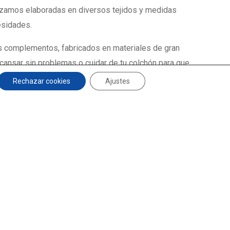
zamos elaboradas en diversos tejidos y medidas
esidades.
 complementos, fabricados en materiales de gran
scansar sin problemas o cuidar de tu colchón para que
n venir a visitarnos.
¡Contáctanos ya!
Rechazar cookies
Ajustes