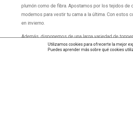
plumón como de fibra. Apostamos por los tejidos de 
modernos para vestir tu cama a la última. Con estos 
en invierno.
Además, disponemos de una larga variedad de toppers
Utilizamos cookies para ofrecerte la mejor e
proteger tu colchón a lo largo de los años. Los come
Puedes aprender más sobre qué cookies utiliz